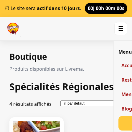
🚧 Le site sera
actif dans 10 jours
.
00j 00h 00m 00s
☰
Men
Boutique
Accu
Produits disponibles sur Livrema.
Res
Spécialités Régionales
Men
4 résultats affichés
Blo