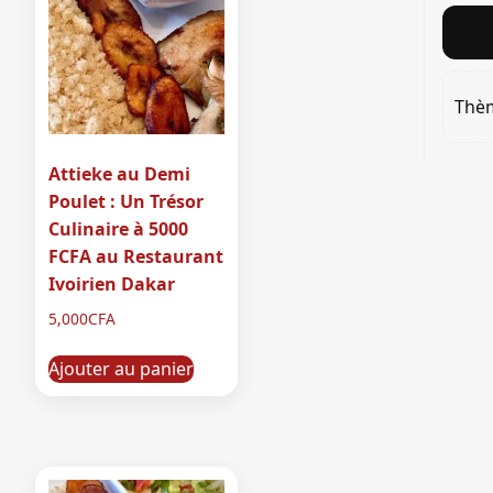
Thè
Attieke au Demi
Poulet : Un Trésor
Culinaire à 5000
FCFA au Restaurant
Ivoirien Dakar
5,000
CFA
Ajouter au panier