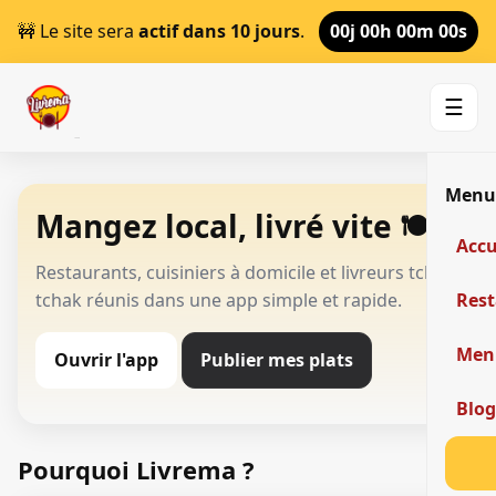
🚧 Le site sera
actif dans 10 jours
.
00j 00h 00m 00s
☰
Men
Mangez local, livré vite 🍽️
Accu
Restaurants, cuisiniers à domicile et livreurs tchak-
tchak réunis dans une app simple et rapide.
Res
Men
Ouvrir l'app
Publier mes plats
Blo
Pourquoi Livrema ?