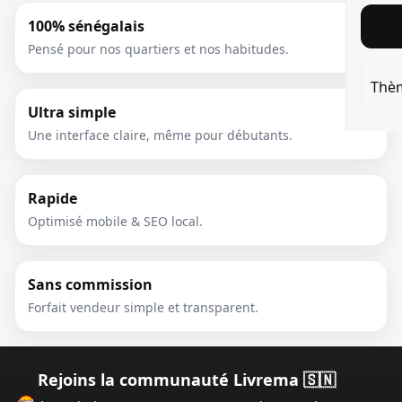
100% sénégalais
Pensé pour nos quartiers et nos habitudes.
Thè
Ultra simple
Une interface claire, même pour débutants.
Rapide
Optimisé mobile & SEO local.
Sans commission
Forfait vendeur simple et transparent.
Rejoins la communauté Livrema 🇸🇳