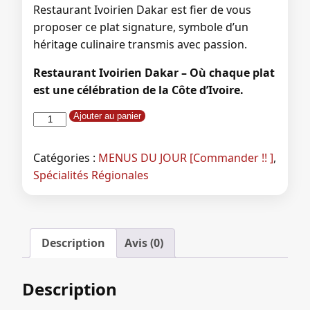
Restaurant Ivoirien Dakar est fier de vous
proposer ce plat signature, symbole d’un
héritage culinaire transmis avec passion.
Restaurant Ivoirien Dakar – Où chaque plat
est une célébration de la Côte d’Ivoire.
quantité
Ajouter au panier
de
Dakar
Catégories :
MENUS DU JOUR [Commander !! ]
,
Attieke
Spécialités Régionales
Garba
au
avec
2
Description
Avis (0)
poissons
Description