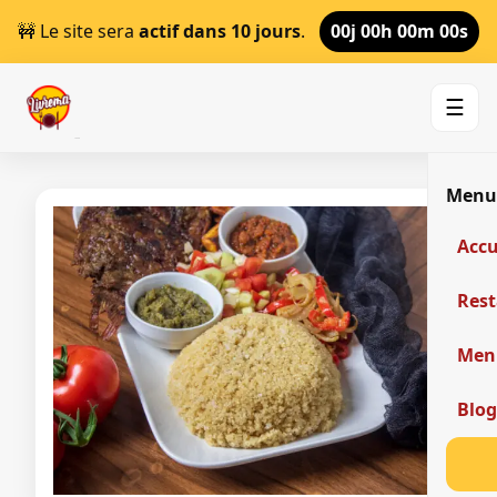
🚧 Le site sera
actif dans 10 jours
.
00j 00h 00m 00s
☰
Men
Accu
Res
Men
Blo