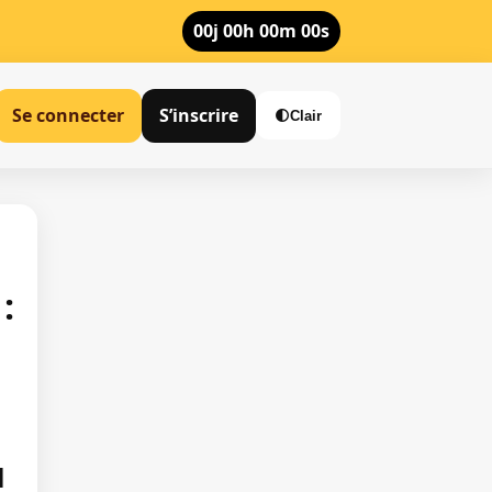
00j 00h 00m 00s
Se connecter
S’inscrire
🌓
:
u