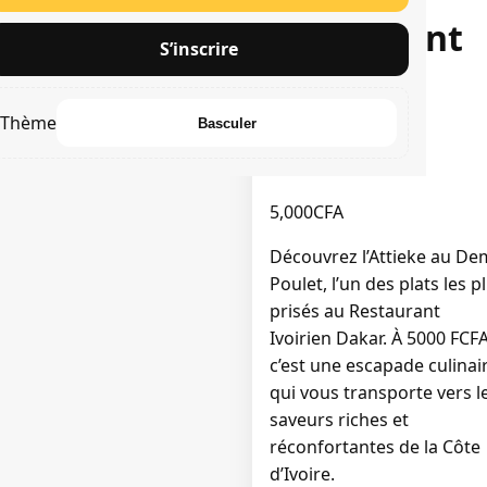
Restaurant
S’inscrire
Ivoirien
Thème
Basculer
Dakar
5,000
CFA
Découvrez l’Attieke au De
Poulet, l’un des plats les p
prisés au Restaurant
Ivoirien Dakar. À 5000 FCFA
c’est une escapade culinai
qui vous transporte vers l
saveurs riches et
réconfortantes de la Côte
d’Ivoire.