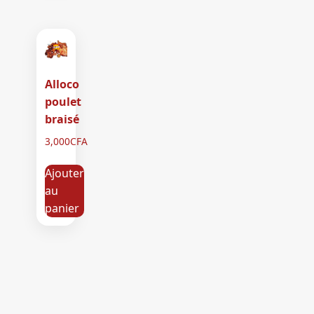
Alloco
poulet
braisé
3,000
CFA
Ajouter
au
panier