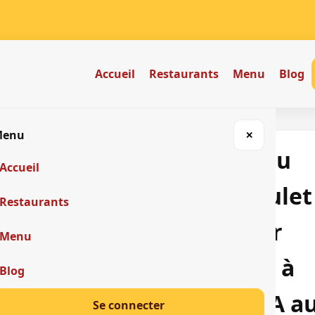
Accueil
Restaurants
Menu
Blog
Menu
✕
Attieke au
Accueil
Demi Poulet 
Restaurants
Un Trésor
Menu
Culinaire à
Blog
5000 FCFA a
Se connecter