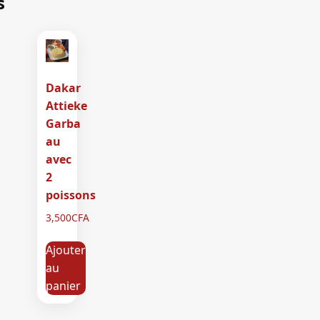
s
Dakar
Attieke
Garba
au
avec
2
poissons
3,500
CFA
Ajouter
au
panier