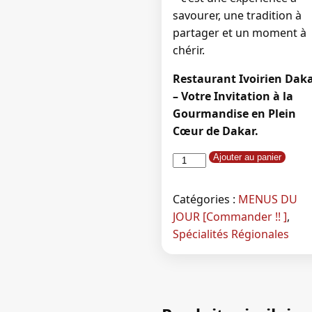
savourer, une tradition à
partager et un moment à
chérir.
Restaurant Ivoirien Dak
– Votre Invitation à la
Gourmandise en Plein
Cœur de Dakar.
quantité
Ajouter au panier
de
Attieke
Catégories :
MENUS DU
au
JOUR [Commander !! ]
,
Demi
Spécialités Régionales
Poulet
:
Un
Trésor