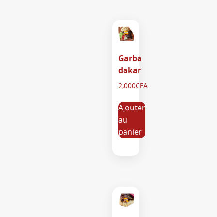
Garba
dakar
2,000
CFA
Ajouter
au
panier