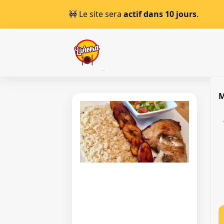
🚧 Le site sera
actif dans 10 jours
.