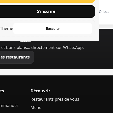
ra simple
Rapide
S’inscrire
interface claire, même pour
Optimisé mobile & SEO local.
utants.
Thème
Basculer
ivrema 🇸🇳
 et bons plans… directement sur WhatsApp.
les restaurants
ts
Découvrir
Restaurants près de vous
commandez
Menu