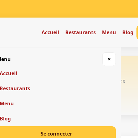
Accueil
Restaurants
Menu
Blog
Menu
✕
e 🍽️
Accueil
vreurs tchak-tchak réunis dans une app simple et rapide.
Restaurants
Menu
Blog
Se connecter