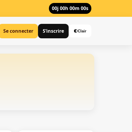
00j 00h 00m 00s
Se connecter
S’inscrire
🌓