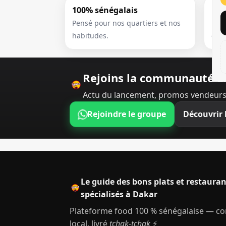
100% sénégalais
Ult
Pensé pour nos quartiers et nos
Une 
habitudes.
déb
Rejoins la communauté L
Actu du lancement, promos vendeurs
Rejoindre le groupe
Découvrir 
Le guide des bons plats et restauran
spécialisés à Dakar
Plateforme food 100 % sénégalaise — 
local, livré
tchak-tchak
⚡