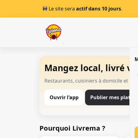
🚧 Le site sera
actif dans 10 jours
.
Mangez local, livré vit
Restaurants, cuisiniers à domicile et li
Ouvrir l'app
Publier mes plats
Pourquoi Livrema ?