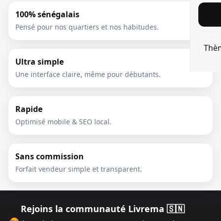
100% sénégalais
Pensé pour nos quartiers et nos habitudes.
Thè
Ultra simple
Une interface claire, même pour débutants.
Rapide
Optimisé mobile & SEO local.
Sans commission
Forfait vendeur simple et transparent.
Rejoins la communauté Livrema 🇸🇳