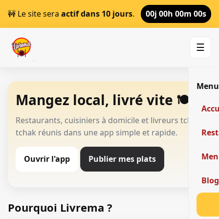
🚧 Le site sera
actif dans 10 jours
.
00j 00h 00m 00s
☰
Men
Mangez local, livré vite 🍽️
Accu
Restaurants, cuisiniers à domicile et livreurs tchak-
tchak réunis dans une app simple et rapide.
Res
Men
Ouvrir l'app
Publier mes plats
Blo
Pourquoi Livrema ?