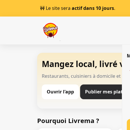
🚧 Le site sera
actif dans 10 jours
.
Mangez local, livré vit
Restaurants, cuisiniers à domicile et li
Ouvrir l'app
Publier mes plats
Pourquoi Livrema ?