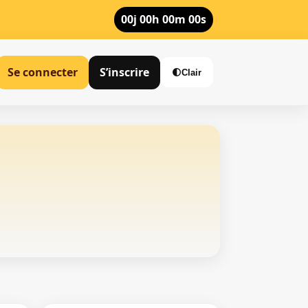
00j 00h 00m 00s
Se connecter
S’inscrire
🌓