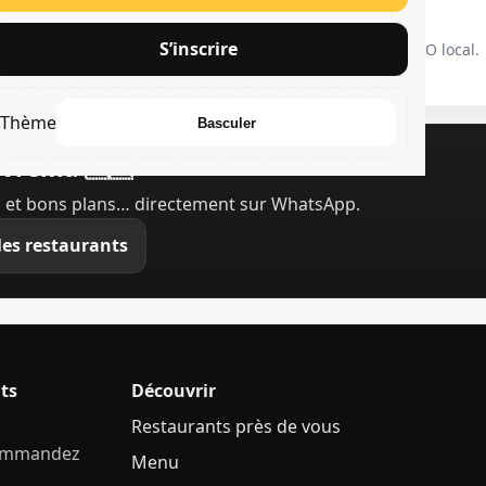
ra simple
Rapide
S’inscrire
interface claire, même pour
Optimisé mobile & SEO local.
utants.
Thème
Basculer
ivrema 🇸🇳
 et bons plans… directement sur WhatsApp.
les restaurants
ts
Découvrir
Restaurants près de vous
commandez
Menu