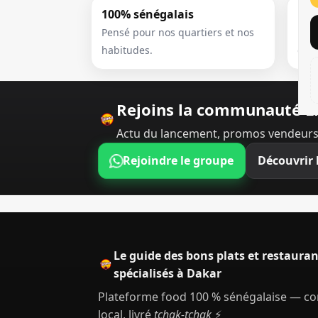
100% sénégalais
Ult
Pensé pour nos quartiers et nos
Une 
habitudes.
déb
Rejoins la communauté L
Actu du lancement, promos vendeurs
Rejoindre le groupe
Découvrir 
Le guide des bons plats et restauran
spécialisés à Dakar
Plateforme food 100 % sénégalaise — 
local, livré
tchak-tchak
⚡