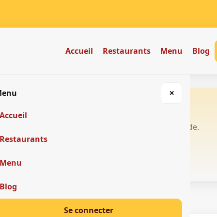
Accueil
Restaurants
Menu
Blog
Menu
✕
e 🍽️
Accueil
vreurs tchak-tchak réunis dans une app simple et rapide.
Restaurants
Menu
Blog
Se connecter