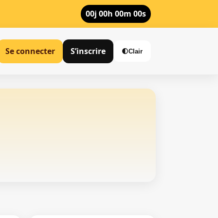
00j 00h 00m 00s
Se connecter
S’inscrire
🌓