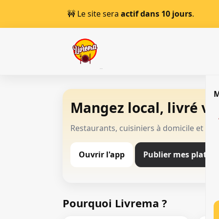
🚧 Le site sera
actif dans 10 jours
.
Mangez local, livré vit
Restaurants, cuisiniers à domicile et li
Ouvrir l'app
Publier mes plats
Pourquoi Livrema ?