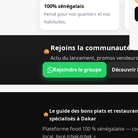
100% sénégalais
Ult
Pensé pour nos quartiers et nos
Une 
habitudes.
déb
Rejoins la communauté L
Actu du lancement, promos vendeurs
Rejoindre le groupe
Découvrir 
Le guide des bons plats et restauran
spécialisés à Dakar
Plateforme food 100 % sénégalaise — 
local, livré
tchak-tchak
⚡