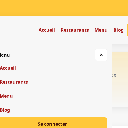
Accueil
Restaurants
Menu
Blog
Menu
✕
e 🍽️
Accueil
vreurs tchak-tchak réunis dans une app simple et rapide.
Restaurants
Menu
Blog
Se connecter