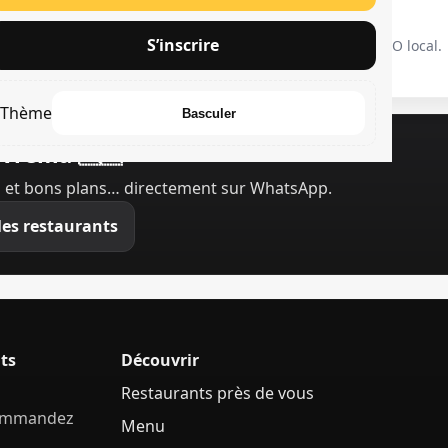
ra simple
Rapide
S’inscrire
interface claire, même pour
Optimisé mobile & SEO local.
utants.
Thème
Basculer
ivrema 🇸🇳
 et bons plans… directement sur WhatsApp.
les restaurants
ts
Découvrir
Restaurants près de vous
commandez
Menu