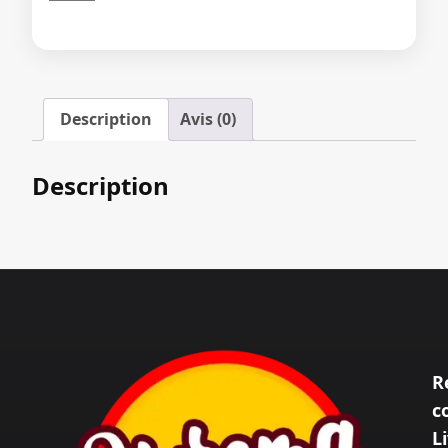
de
Attieke
au
Poisson
à
Description
Avis (0)
Dakar
Description
R
c
L