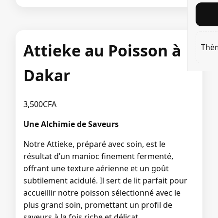
Attieke au Poisson à
Thè
Dakar
3,500
CFA
Une Alchimie de Saveurs
Notre Attieke, préparé avec soin, est le
résultat d’un manioc finement fermenté,
offrant une texture aérienne et un goût
subtilement acidulé. Il sert de lit parfait pour
accueillir notre poisson sélectionné avec le
plus grand soin, promettant un profil de
saveurs à la fois riche et délicat.