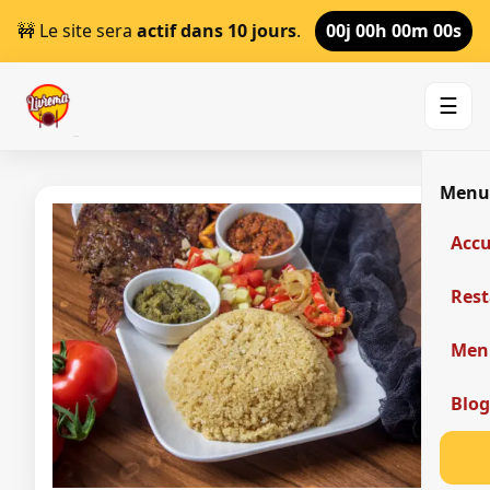
🚧 Le site sera
actif dans 10 jours
.
00j 00h 00m 00s
☰
Men
Accu
Res
Men
Blo