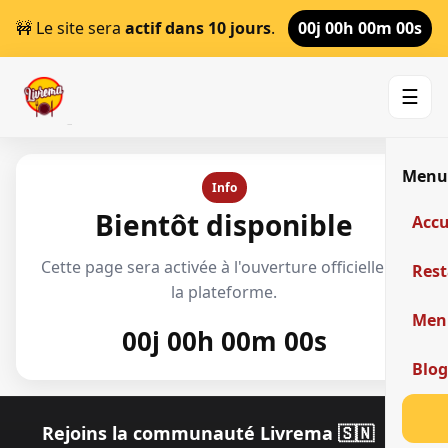
🚧 Le site sera
actif dans 10 jours
.
00j 00h 00m 00s
☰
Men
Info
Bientôt disponible
Accu
Cette page sera activée à l'ouverture officielle de
Res
la plateforme.
Men
00j 00h 00m 00s
Blo
Rejoins la communauté Livrema 🇸🇳