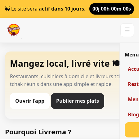
🚧 Le site sera
actif dans 10 jours
.
00j 00h 00m 00s
☰
Men
Mangez local, livré vite 🍽️
Accu
Restaurants, cuisiniers à domicile et livreurs tchak-
tchak réunis dans une app simple et rapide.
Res
Men
Ouvrir l'app
Publier mes plats
Blo
Pourquoi Livrema ?