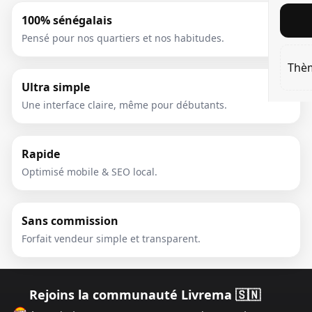
100% sénégalais
Pensé pour nos quartiers et nos habitudes.
Thè
Ultra simple
Une interface claire, même pour débutants.
Rapide
Optimisé mobile & SEO local.
Sans commission
Forfait vendeur simple et transparent.
Rejoins la communauté Livrema 🇸🇳