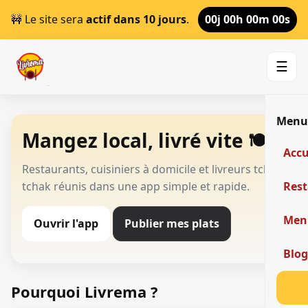
🚧 Le site sera
actif dans 10 jours
.
00j 00h 00m 00s
☰
Men
Mangez local, livré vite 🍽️
Accu
Restaurants, cuisiniers à domicile et livreurs tchak-
tchak réunis dans une app simple et rapide.
Res
Men
Ouvrir l'app
Publier mes plats
Blo
Pourquoi Livrema ?