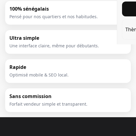
100% sénégalais
Pensé pour nos quartiers et nos habitudes.
Thè
Ultra simple
Une interface claire, même pour débutants.
Rapide
Optimisé mobile & SEO local.
Sans commission
Forfait vendeur simple et transparent.